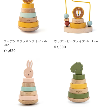
ウッデン スタッキング トイ - Mr.
ウッデン ビーズメイズ - Mr. Lion
Lion
通
¥3,300
通
¥4,620
常
常
価
価
格
格