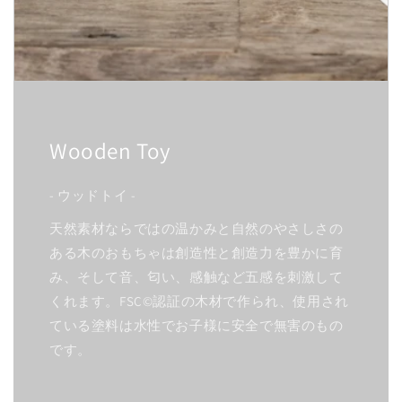
Wooden Toy
- ウッドトイ -
天然素材ならではの温かみと自然のやさしさの
ある木のおもちゃは創造性と創造力を豊かに育
み、そして音、匂い、感触など五感を刺激して
くれます。FSC©認証の木材で作られ、使用され
ている塗料は水性でお子様に安全で無害のもの
です。