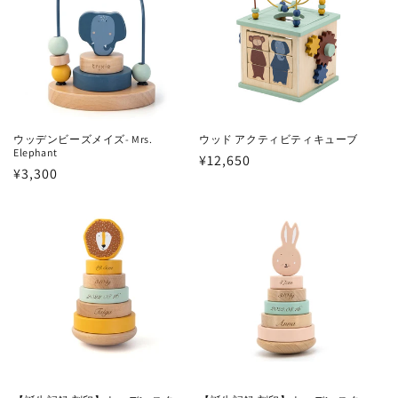
ウッデンビーズメイズ- Mrs.
ウッド アクティビティキューブ
Elephant
通
¥12,650
通
¥3,300
常
常
価
価
格
格