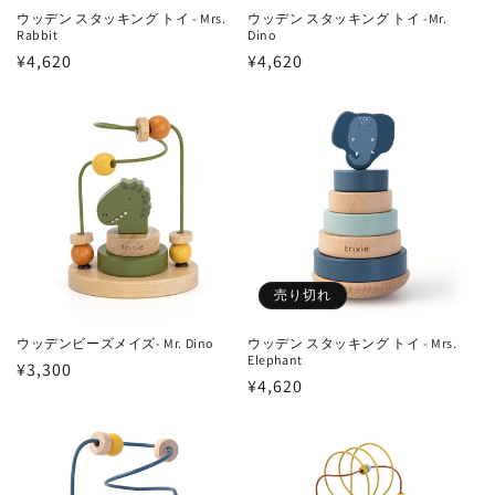
ウッデン スタッキング トイ - Mrs.
ウッデン スタッキング トイ -Mr.
Rabbit
Dino
通
¥4,620
通
¥4,620
常
常
価
価
格
格
売り切れ
ウッデンビーズメイズ- Mr. Dino
ウッデン スタッキング トイ - Mrs.
Elephant
通
¥3,300
通
¥4,620
常
常
価
価
格
格