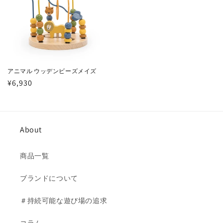
アニマル ウッデンビーズメイズ
通
¥6,930
常
価
格
About
商品一覧
ブランドについて
＃持続可能な遊び場の追求