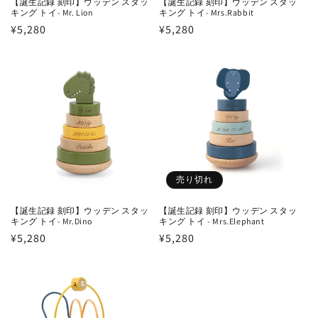
【誕生記録 刻印】ウッデン スタッ
【誕生記録 刻印】ウッデン スタッ
キング トイ- Mr. Lion
キング トイ- Mrs.Rabbit
通
¥5,280
通
¥5,280
常
常
価
価
格
格
売り切れ
【誕生記録 刻印】ウッデン スタッ
【誕生記録 刻印】ウッデン スタッ
キング トイ- Mr.Dino
キング トイ - Mrs.Elephant
通
¥5,280
通
¥5,280
常
常
価
価
格
格