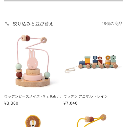
絞り込みと並び替え
15個の商品
ウッデンビーズメイズ - Mrs. Rabbit
ウッデン アニマル トレイン
通
¥3,300
通
¥7,040
常
常
価
価
格
格