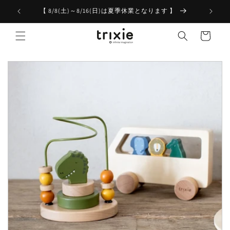
コンテ
ンツに
【 8/8(土)～8/16(日)は夏季休業となります 】
進む
カ
ー
ト