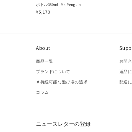
ボトル350ml -Mr. Penguin
通
¥5,170
常
価
格
About
Supp
商品一覧
お問
ブランドについて
返品
＃持続可能な遊び場の追求
配送
コラム
ニュースレターの登録