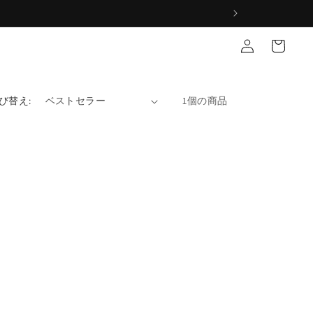
ロ
カ
グ
ー
イ
ト
ン
び替え:
1個の商品