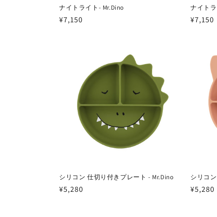
ナイトライト- Mr.Dino
ナイトライト
通
¥7,150
通
¥7,150
常
常
価
価
格
格
シリコン 仕切り付きプレート - Mr.Dino
シリコン 
通
¥5,280
通
¥5,280
常
常
価
価