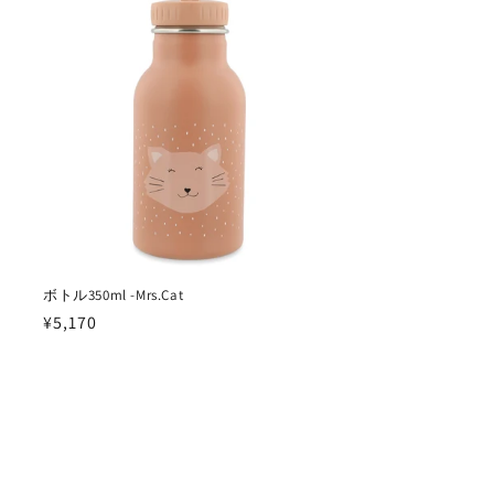
格
ボトル350ml -Mrs.Cat
通
¥5,170
常
価
格