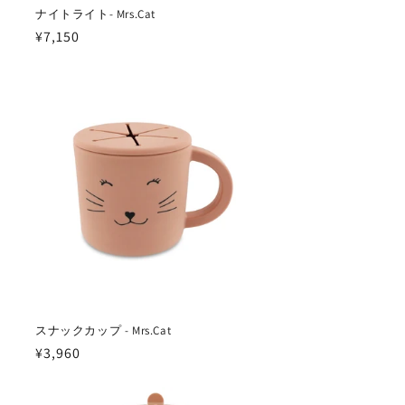
ナイトライト- Mrs.Cat
通
¥7,150
常
価
格
スナックカップ - Mrs.Cat
通
¥3,960
常
価