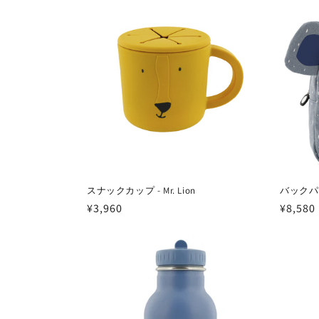
格
格
スナックカップ - Mr. Lion
バックパック
通
¥3,960
通
¥8,580
常
常
価
価
格
格