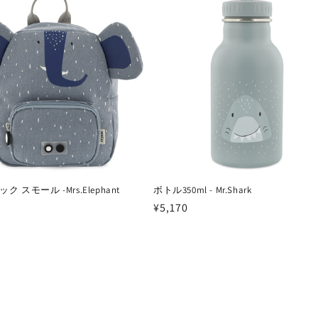
格
 スモール -Mrs.Elephant
ボトル350ml - Mr.Shark
通
¥5,170
常
価
格