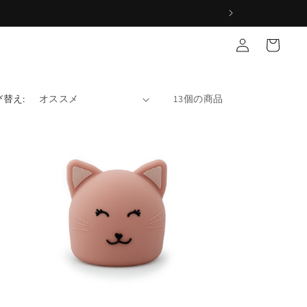
ロ
カ
グ
ー
イ
ト
ン
び替え:
13個の商品