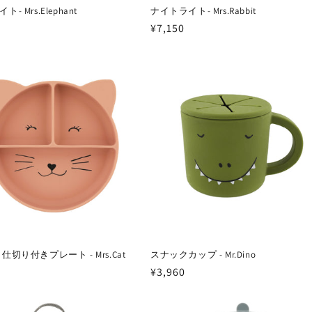
- Mrs.Elephant
ナイトライト- Mrs.Rabbit
通
¥7,150
常
価
格
仕切り付きプレート - Mrs.Cat
スナックカップ - Mr.Dino
通
¥3,960
常
価