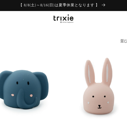
【 8/8(土)～8/16(日)は夏季休業となります 】
並