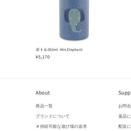
ボトル350ml -Mrs.Elephant
通
¥5,170
常
価
格
About
Supp
商品一覧
お問
ブランドについて
返品
＃持続可能な遊び場の追求
配送