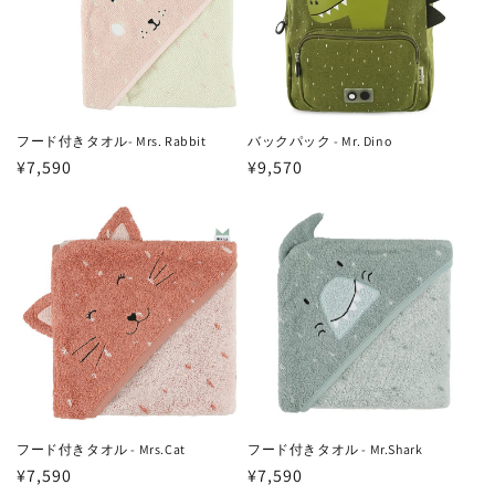
フード付きタオル- Mrs. Rabbit
バックパック - Mr. Dino
通
¥7,590
通
¥9,570
常
常
価
価
格
格
フード付きタオル - Mrs.Cat
フード付きタオル - Mr.Shark
通
¥7,590
通
¥7,590