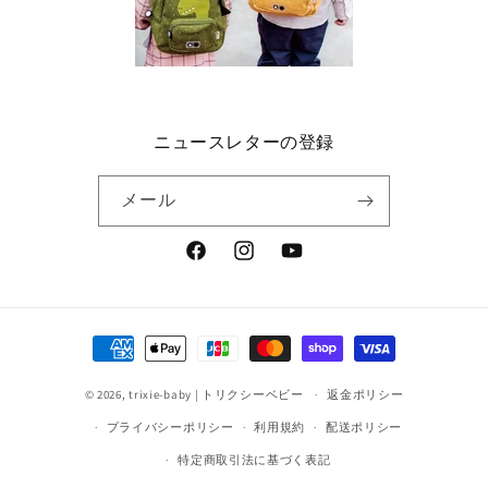
ニュースレターの登録
メール
Facebook
Instagram
YouTube
決
済
© 2026,
trixie-baby | トリクシーベビー
方
返金ポリシー
法
プライバシーポリシー
利用規約
配送ポリシー
特定商取引法に基づく表記