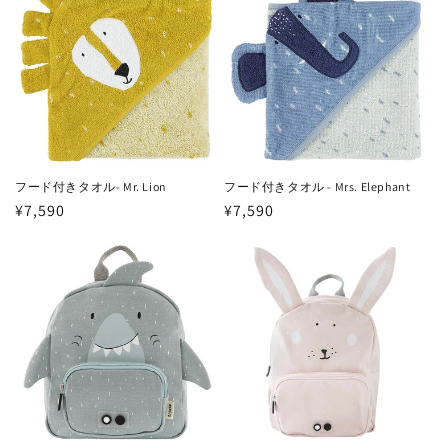
格
格
フード付きタオル- Mr. Lion
フード付きタオル - Mrs. Elephant
通
¥7,590
通
¥7,590
常
常
価
価
格
格