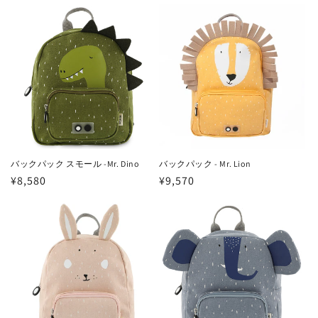
価
価
格
格
バックパック スモール -Mr. Dino
バックパック - Mr. Lion
通
¥8,580
通
¥9,570
常
常
価
価
格
格