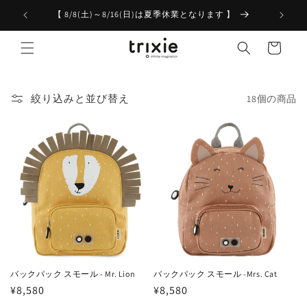
コンテ
ンツに
【 8/8(土)～8/16(日)は夏季休業となります 】
進む
カ
ー
ト
絞り込みと並び替え
18個の商品
バックパック スモール - Mr. Lion
バックパック スモール -Mrs. Cat
通
¥8,580
通
¥8,580
常
常