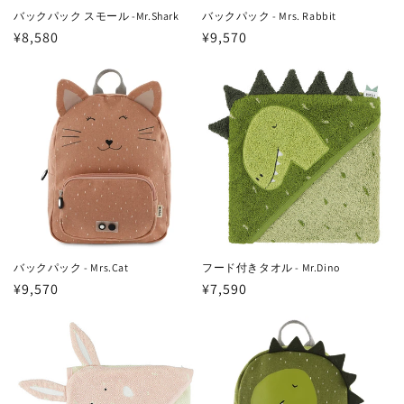
バックパック スモール -Mr.Shark
バックパック - Mrs. Rabbit
通
¥8,580
通
¥9,570
常
常
価
価
格
格
バックパック - Mrs.Cat
フード付きタオル - Mr.Dino
通
¥9,570
通
¥7,590
常
常
価
価
格
格